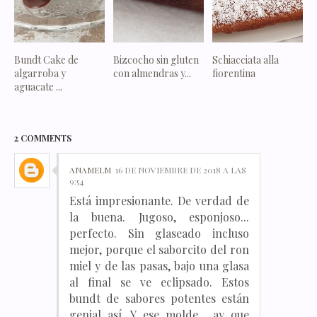
Bundt Cake de
Bizcocho sin gluten
Schiacciata alla
algarroba y
con almendras y...
fiorentina
aguacate ...
2 COMMENTS
ANAMELM
16 DE NOVIEMBRE DE 2018 A LAS
9:54
Está impresionante. De verdad de
la buena. Jugoso, esponjoso...
perfecto. Sin glaseado incluso
mejor, porque el saborcito del ron
miel y de las pasas, bajo una glasa
al final se ve eclipsado. Estos
bundt de sabores potentes están
genial así. Y ese molde... ay que