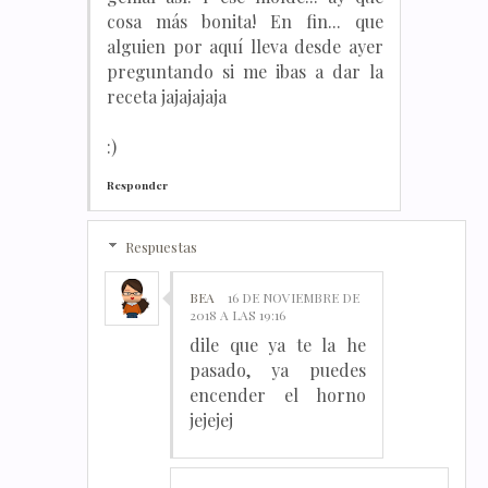
cosa más bonita! En fin... que
alguien por aquí lleva desde ayer
preguntando si me ibas a dar la
receta jajajajaja
:)
Responder
Respuestas
BEA
16 DE NOVIEMBRE DE
2018 A LAS 19:16
dile que ya te la he
pasado, ya puedes
encender el horno
jejejej