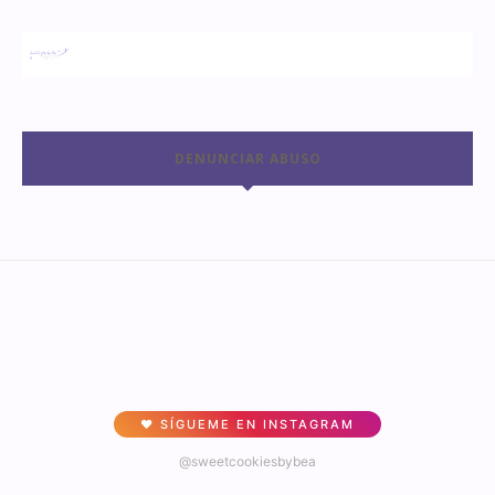
DENUNCIAR ABUSO
♥ SÍGUEME EN INSTAGRAM
@sweetcookiesbybea