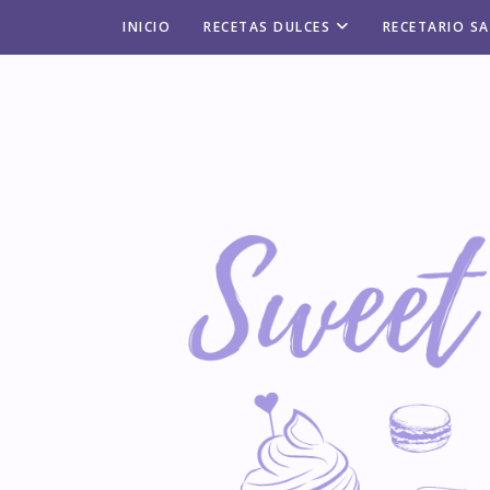
INICIO
RECETAS DULCES
RECETARIO S