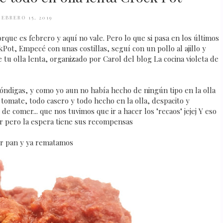
FEBRERO 15, 2019
ue es febrero y aquí no vale. Pero lo que si pasa en los últimos
ot, Empecé con unas costillas, seguí con un pollo al ajillo y
e tu olla lenta, organizado por Carol del blog La cocina violeta de
bóndigas, y como yo aun no había hecho de ningún tipo en la olla
 tomate, todo casero y todo hecho en la olla, despacito y
e comer... que nos tuvimos que ir a hacer los "recaos" jejej Y eso
var pero la espera tiene sus recompensas
er pan y ya rematamos