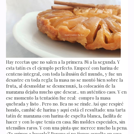
Hay recetas que no salen a la primera. Ni a la segunda. Y
esta tatín es el ejemplo perfecto. Empecé con harina de
centeno integral, con toda la ilusión del mundo, y fue un
desastre en toda regla: la masa no se montó bien sobre la
fruta, al desmoldar se desmenuzó, la colocación de la
manzana dejaba mucho que desear... un auténtico caos. Y en
ese momento la tentación fue real: compro la masa
quebrada y listo . Pero no. Bea no se rinde. Así que respiré
hondo, cambié de harina y aquí está el resultado: una tarta
tatín de manzana con harina de espelta blanca, facilita de
hacer y con lo que tenía en casa. Sin moldes especiales, sin
utensilios raros. Y con una pinta que merece mucho la pena.
¿Te animas a hacerla? Porque si no tienes espelta en casa,