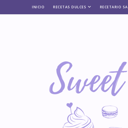
INICIO
RECETAS DULCES
RECETARIO S