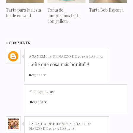
Tarta para la fiesta
Tarta de
Tarta Bob Esponja
fin de curso d...
cumpleaños LOL
con galleta...
2 COMMENTS
ANAMELM
18 DE MARZO DE 2019 A LAS 13:51
Leñe que cosa más bonita!!!!
Responder
Respuestas
Responder
LA CAJITA DE NIEVES Y ELENA
19 DE
MARZO DE 2019 A LAS 12:18