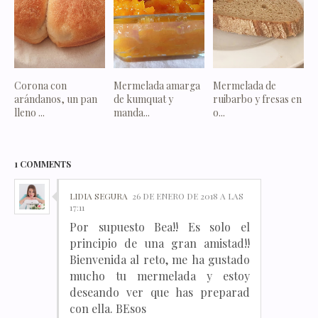
Corona con
Mermelada amarga
Mermelada de
arándanos, un pan
de kumquat y
ruibarbo y fresas en
lleno ...
manda...
o...
1 COMMENTS
LIDIA SEGURA
26 DE ENERO DE 2018 A LAS
17:11
Por supuesto Bea!! Es solo el
principio de una gran amistad!!
Bienvenida al reto, me ha gustado
mucho tu mermelada y estoy
deseando ver que has preparad
con ella. BEsos