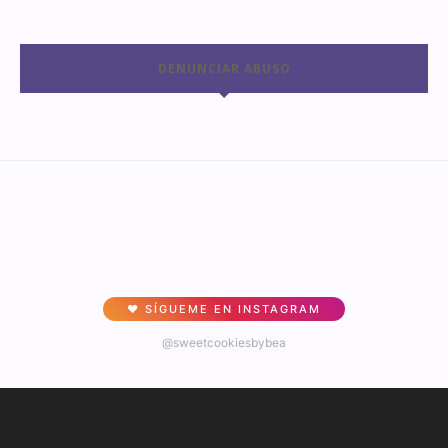
DENUNCIAR ABUSO
♥ SÍGUEME EN INSTAGRAM
@sweetcookiesbybea