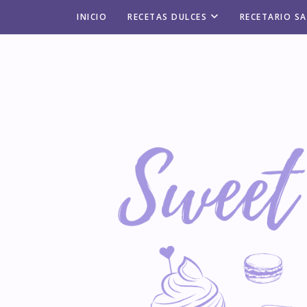
INICIO
RECETAS DULCES
RECETARIO S