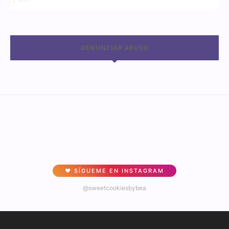
DENUNCIAR ABUSO
♥ SÍGUEME EN INSTAGRAM
@sweetcookiesbybea