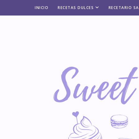
INICIO
RECETAS DULCES
RECETARIO S