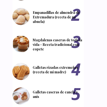
Empanadillas de almendra de
Extremadura (receta de mi
abuela)
Magdalenas caseras de toda la
vida - Receta tradicional con
copete
Galletas rizadas extremeñas
(receta de mi madre)
Galletas caseras de canela y
anís