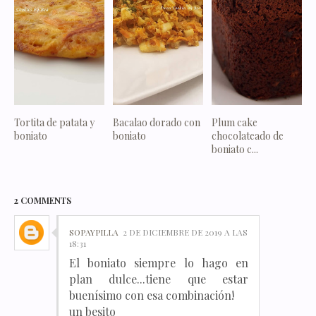
Tortita de patata y
Bacalao dorado con
Plum cake
boniato
boniato
chocolateado de
boniato c...
2 COMMENTS
SOPAYPILLA
2 DE DICIEMBRE DE 2019 A LAS
18:31
El boniato siempre lo hago en
plan dulce...tiene que estar
buenísimo con esa combinación!
un besito