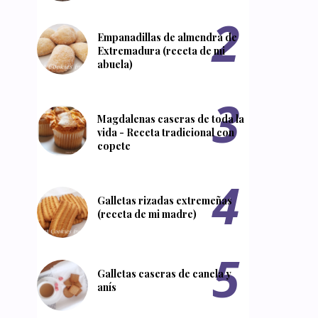
Empanadillas de almendra de
Extremadura (receta de mi
abuela)
Magdalenas caseras de toda la
vida - Receta tradicional con
copete
Galletas rizadas extremeñas
(receta de mi madre)
Galletas caseras de canela y
anís