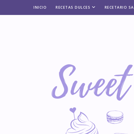
INICIO
RECETAS DULCES
RECETARIO S