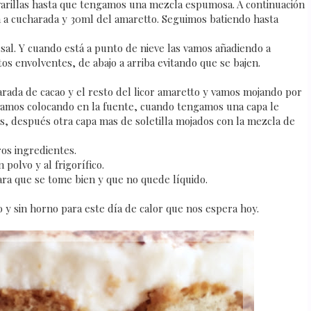
varillas hasta que tengamos una mezcla espumosa. A continuación
a cucharada y 30ml del amaretto. Seguimos batiendo hasta
sal. Y cuando está a punto de nieve las vamos añadiendo a
s envolventes, de abajo a arriba evitando que se bajen.
arada de cacao y el resto del licor amaretto y vamos mojando por
 vamos colocando en la fuente, cuando tengamos una capa le
s, después otra capa mas de soletilla mojados con la mezcla de
os ingredientes.
polvo y al frigorífico.
para que se tome bien y que no quede líquido.
o y sin horno para este día de calor que nos espera hoy.