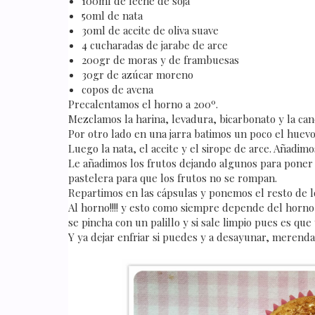
100ml de leche de soja
50ml de nata
30ml de aceite de oliva suave
4 cucharadas de jarabe de arce
200gr de moras y de frambuesas
30gr de azúcar moreno
copos de avena
Precalentamos el horno a 200º.
Mezclamos la harina, levadura, bicarbonato y la ca
Por otro lado en una jarra batimos un poco el huevo 
Luego la nata, el aceite y el sirope de arce. Añadi
Le añadimos los frutos dejando algunos para poner
pastelera para que los frutos no se rompan.
Repartimos en las cápsulas y ponemos el resto de l
Al horno!!!! y esto como siempre depende del horno 
se pincha con un palillo y si sale limpio pues es que 
Y ya dejar enfriar si puedes y a desayunar, merendar