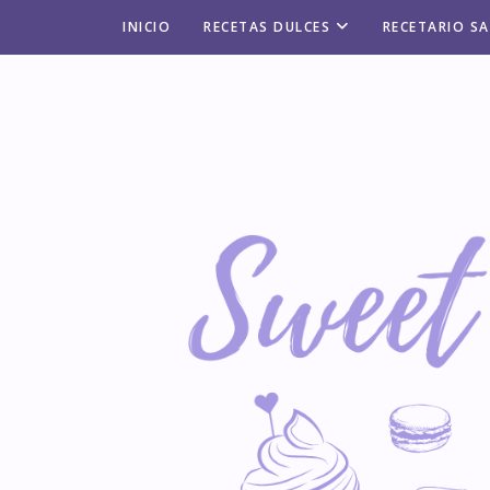
INICIO
RECETAS DULCES
RECETARIO S