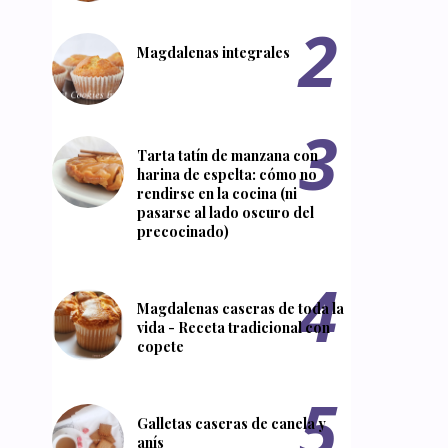
Magdalenas integrales
Tarta tatín de manzana con
harina de espelta: cómo no
rendirse en la cocina (ni
pasarse al lado oscuro del
precocinado)
Magdalenas caseras de toda la
vida - Receta tradicional con
copete
Galletas caseras de canela y
anís